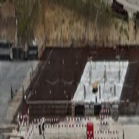
RADIO
SOMEȘ
Radio
Categorii
Emisiuni
Podcast
Istoric melodii
A
A