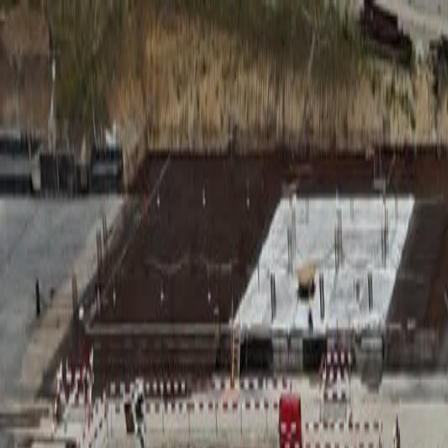
RADIO
SOMEȘ
Radio
Categorii
Emisiuni
Podcast
Istoric melodii
A
A