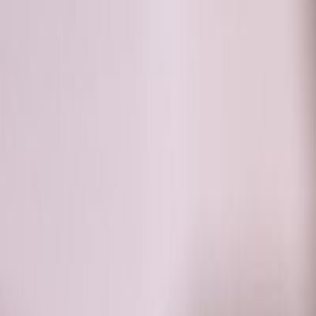
RADIO
SOMEȘ
Radio
Categorii
Emisiuni
Podcast
Istoric melodii
A
A