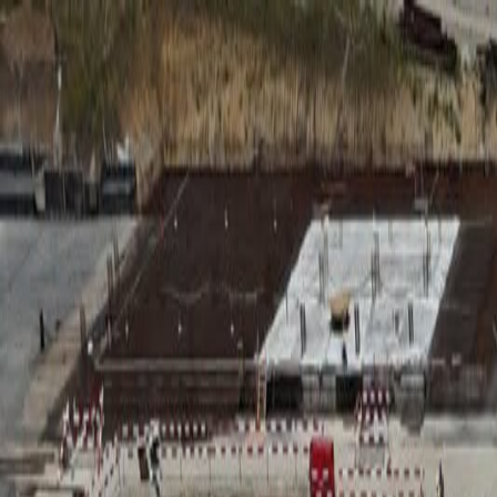
RADIO
SOMEȘ
Radio
Categorii
Emisiuni
Podcast
Istoric melodii
A
A