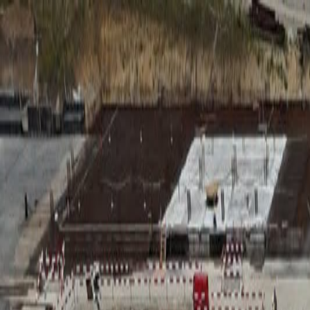
RADIO
SOMEȘ
Radio
Categorii
Emisiuni
Podcast
Istoric melodii
A
A