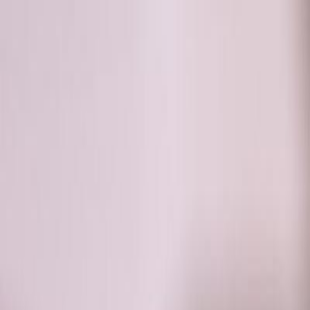
RADIO
SOMEȘ
Radio
Categorii
Emisiuni
Podcast
Istoric melodii
A
A