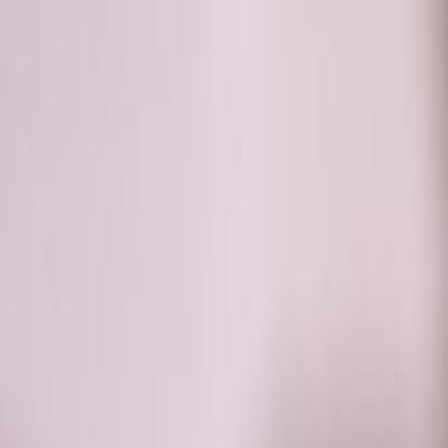
RADIO
SOMEȘ
Radio
Categorii
Emisiuni
Podcast
Istoric melodii
A
A