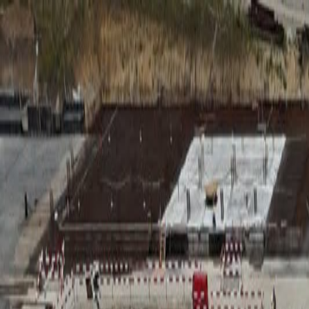
RADIO
SOMEȘ
Radio
Categorii
Emisiuni
Podcast
Istoric melodii
A
A