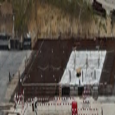
RADIO
SOMEȘ
Radio
Categorii
Emisiuni
Podcast
Istoric melodii
A
A