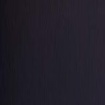
RADIO
SOMEȘ
Radio
Categorii
Emisiuni
Podcast
Istoric melodii
A
A