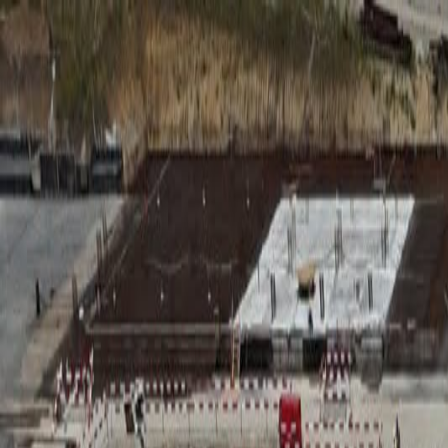
RADIO
SOMEȘ
Radio
Categorii
Emisiuni
Podcast
Istoric melodii
A
A