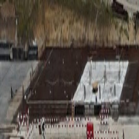
RADIO
SOMEȘ
Radio
Categorii
Emisiuni
Podcast
Istoric melodii
A
A