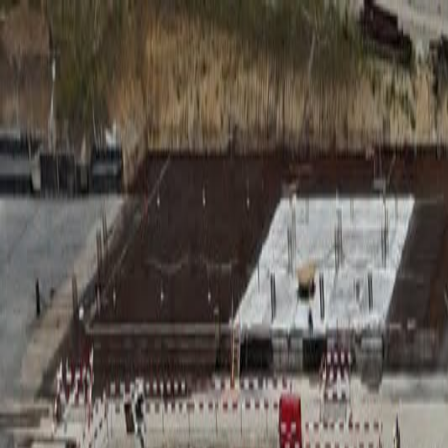
RADIO
SOMEȘ
Radio
Categorii
Emisiuni
Podcast
Istoric melodii
A
A