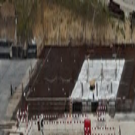
RADIO
SOMEȘ
Radio
Categorii
Emisiuni
Podcast
Istoric melodii
A
A