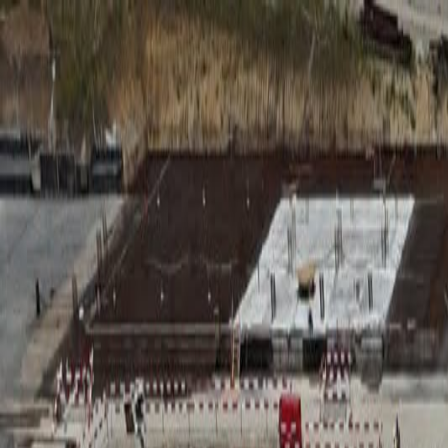
RADIO
SOMEȘ
Radio
Categorii
Emisiuni
Podcast
Istoric melodii
A
A