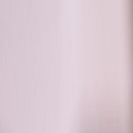
RADIO
SOMEȘ
Radio
Categorii
Emisiuni
Podcast
Istoric melodii
A
A