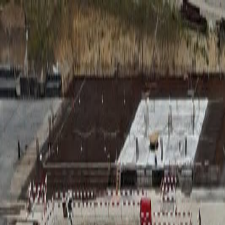
RADIO
SOMEȘ
Radio
Categorii
Emisiuni
Podcast
Istoric melodii
A
A