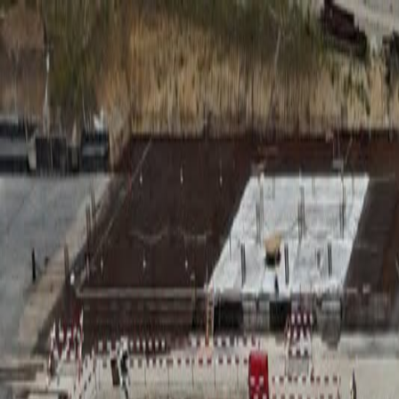
RADIO
SOMEȘ
Radio
Categorii
Emisiuni
Podcast
Istoric melodii
A
A