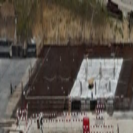
RADIO
SOMEȘ
Radio
Categorii
Emisiuni
Podcast
Istoric melodii
A
A