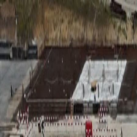
RADIO
SOMEȘ
Radio
Categorii
Emisiuni
Podcast
Istoric melodii
A
A