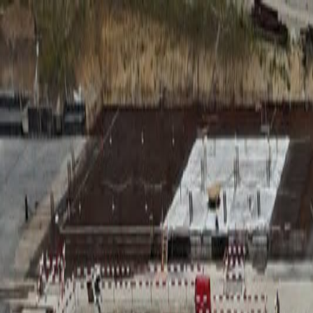
RADIO
SOMEȘ
Radio
Categorii
Emisiuni
Podcast
Istoric melodii
A
A