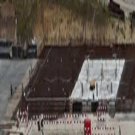
RADIO
SOMEȘ
Radio
Categorii
Emisiuni
Podcast
Istoric melodii
A
A