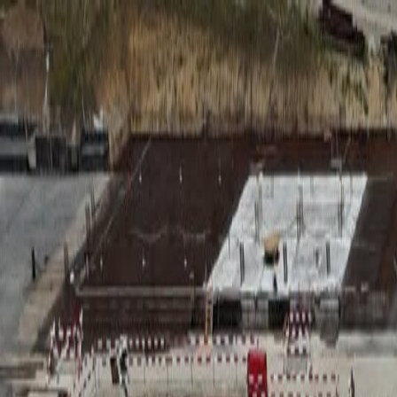
RADIO
SOMEȘ
Radio
Categorii
Emisiuni
Podcast
Istoric melodii
A
A