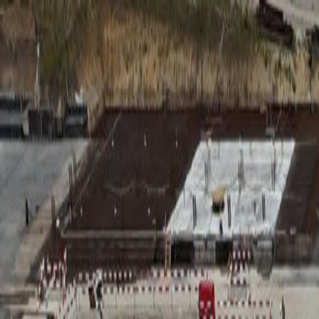
RADIO
SOMEȘ
Radio
Categorii
Emisiuni
Podcast
Istoric melodii
A
A