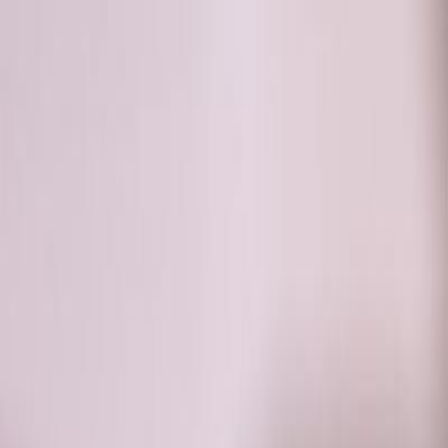
RADIO
SOMEȘ
Radio
Categorii
Emisiuni
Podcast
Istoric melodii
A
A