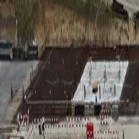
RADIO
SOMEȘ
Radio
Categorii
Emisiuni
Podcast
Istoric melodii
A
A