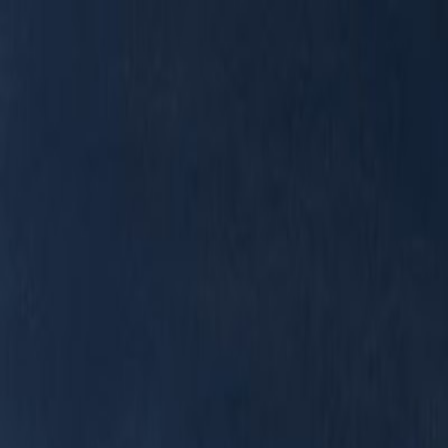
RADIO
SOMEȘ
Radio
Categorii
Emisiuni
Podcast
Istoric melodii
A
A