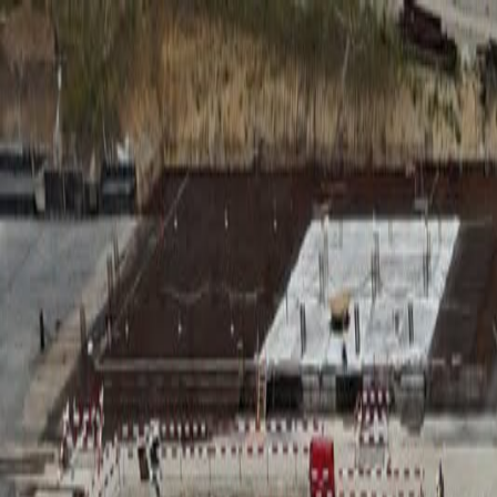
RADIO
SOMEȘ
Radio
Categorii
Emisiuni
Podcast
Istoric melodii
A
A