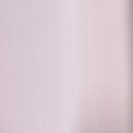
RADIO
SOMEȘ
Radio
Categorii
Emisiuni
Podcast
Istoric melodii
A
A