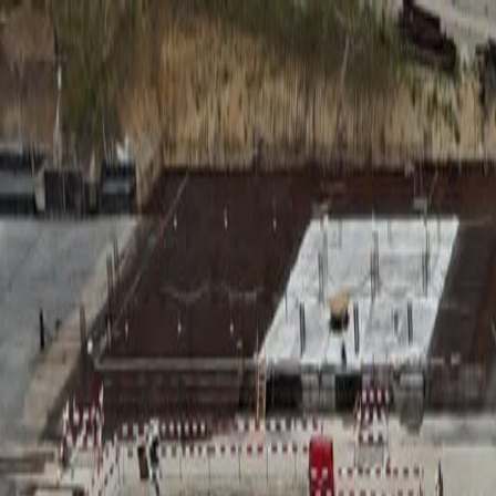
RADIO
SOMEȘ
Radio
Categorii
Emisiuni
Podcast
Istoric melodii
A
A