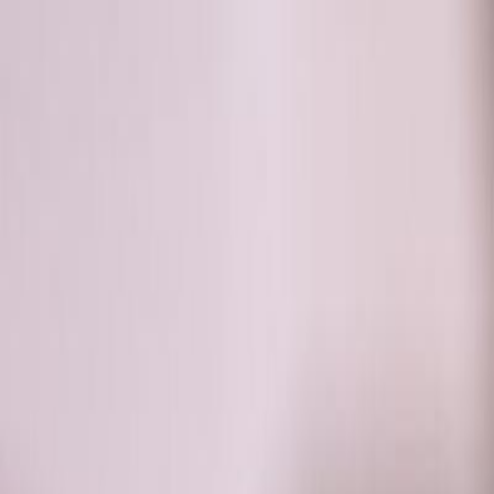
RADIO
SOMEȘ
Radio
Categorii
Emisiuni
Podcast
Istoric melodii
A
A