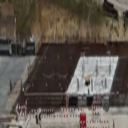
RADIO
SOMEȘ
Radio
Categorii
Emisiuni
Podcast
Istoric melodii
A
A