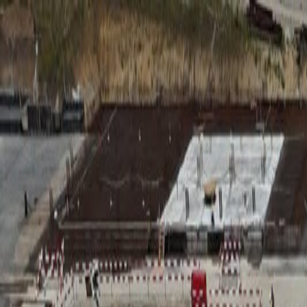
RADIO
SOMEȘ
Radio
Categorii
Emisiuni
Podcast
Istoric melodii
A
A