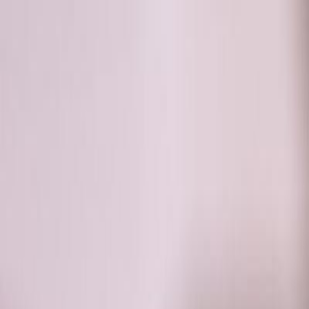
RADIO
SOMEȘ
Radio
Categorii
Emisiuni
Podcast
Istoric melodii
A
A