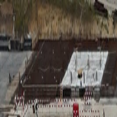
RADIO
SOMEȘ
Radio
Categorii
Emisiuni
Podcast
Istoric melodii
A
A