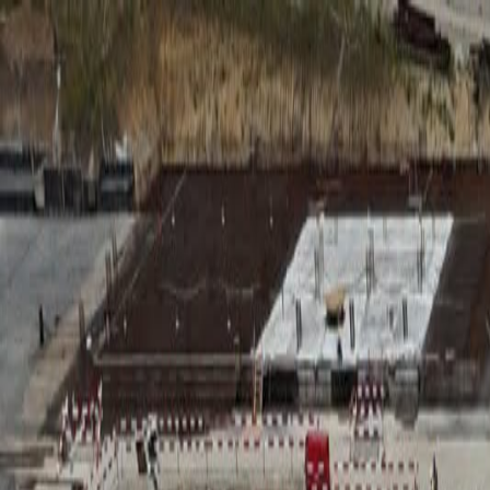
RADIO
SOMEȘ
Radio
Categorii
Emisiuni
Podcast
Istoric melodii
A
A