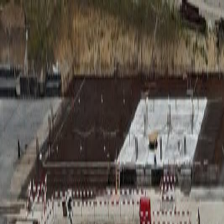
RADIO
SOMEȘ
Radio
Categorii
Emisiuni
Podcast
Istoric melodii
A
A