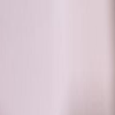
RADIO
SOMEȘ
Radio
Categorii
Emisiuni
Podcast
Istoric melodii
A
A