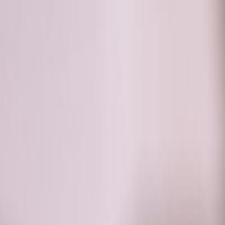
RADIO
SOMEȘ
Radio
Categorii
Emisiuni
Podcast
Istoric melodii
A
A