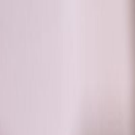
RADIO
SOMEȘ
Radio
Categorii
Emisiuni
Podcast
Istoric melodii
A
A