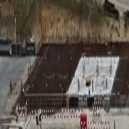
RADIO
SOMEȘ
Radio
Categorii
Emisiuni
Podcast
Istoric melodii
A
A