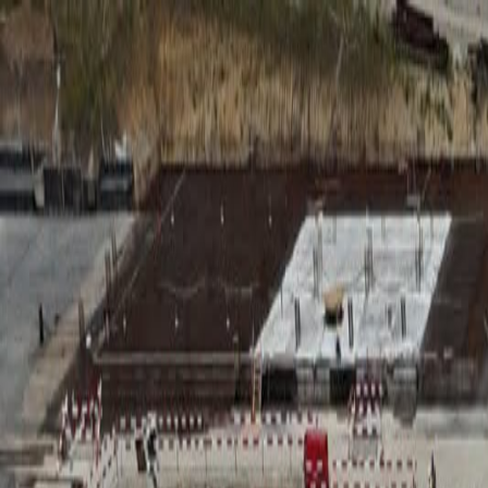
RADIO
SOMEȘ
Radio
Categorii
Emisiuni
Podcast
Istoric melodii
A
A