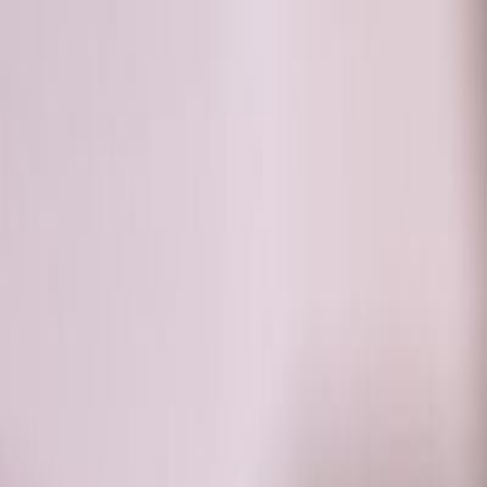
RADIO
SOMEȘ
Radio
Categorii
Emisiuni
Podcast
Istoric melodii
A
A