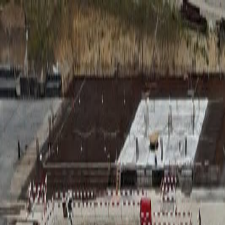
RADIO
SOMEȘ
Radio
Categorii
Emisiuni
Podcast
Istoric melodii
A
A