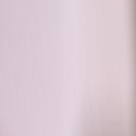
RADIO
SOMEȘ
Radio
Categorii
Emisiuni
Podcast
Istoric melodii
A
A