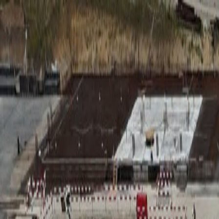
RADIO
SOMEȘ
Radio
Categorii
Emisiuni
Podcast
Istoric melodii
A
A