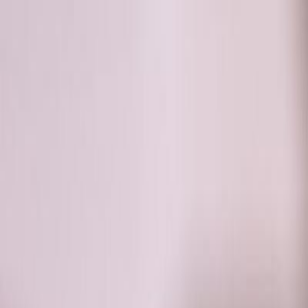
RADIO
SOMEȘ
Radio
Categorii
Emisiuni
Podcast
Istoric melodii
A
A