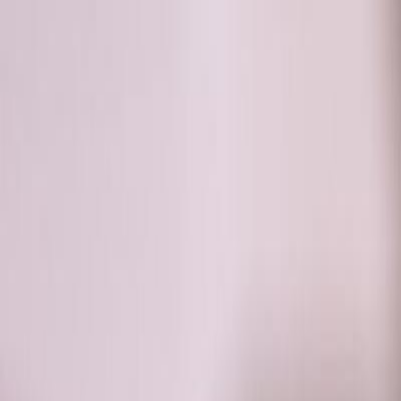
RADIO
SOMEȘ
Radio
Categorii
Emisiuni
Podcast
Istoric melodii
A
A