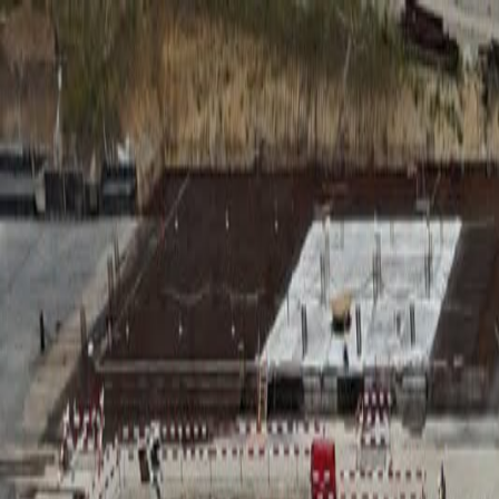
RADIO
SOMEȘ
Radio
Categorii
Emisiuni
Podcast
Istoric melodii
A
A