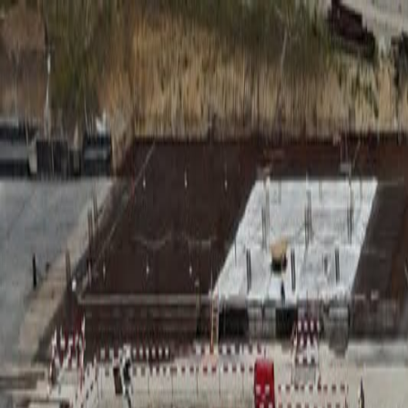
RADIO
SOMEȘ
Radio
Categorii
Emisiuni
Podcast
Istoric melodii
A
A